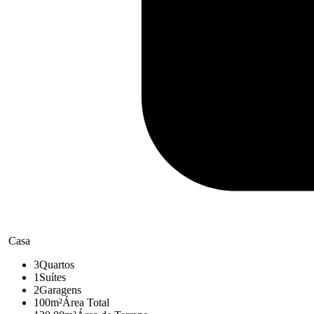
Casa
3
Quartos
1
Suítes
2
Garagens
100m²
Área Total