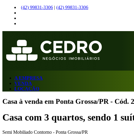
(42)
99831-3306
|
(42)
99831-3306
A EMPRESA
VENDA
LOCAÇÃO
Casa à venda em Ponta Grossa/PR - Cód. 
Casa com 3 quartos, sendo 1 suí
Semi Mobiliado
Contorno - Ponta Grossa/PR