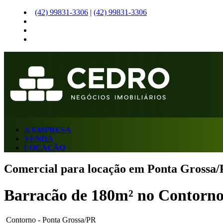
(42)
99831-3306
|
(42)
99831-3306
A EMPRESA
VENDA
LOCAÇÃO
Comercial para locação em Ponta Grossa/
Barracão de 180m² no Contorn
Contorno - Ponta Grossa/PR