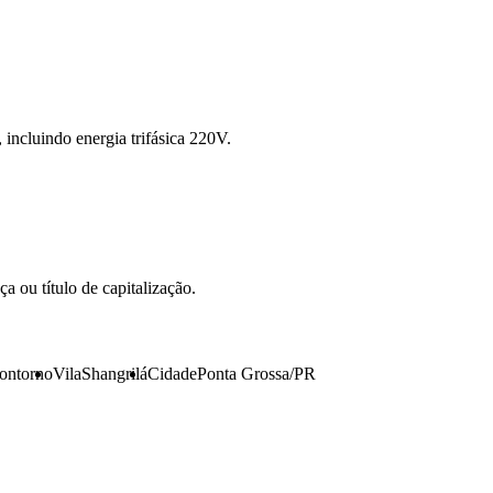
 incluindo energia trifásica 220V.
a ou título de capitalização.
ontorno
Vila
Shangrilá
Cidade
Ponta Grossa/PR