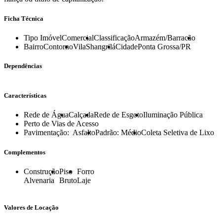
Ficha Técnica
Tipo Imóvel
Comercial
Classificação
Armazém/Barracão
Bairro
Contorno
Vila
Shangrilá
Cidade
Ponta Grossa/PR
Dependências
Características
Rede de Água
Calçada
Rede de Esgoto
Iluminação Pública
Perto de Vias de Acesso
Pavimentação:
Asfalto
Padrão:
Médio
Coleta Seletiva de Lixo
Complementos
Construção
Piso
Forro
Alvenaria
Bruto
Laje
Valores de Locação