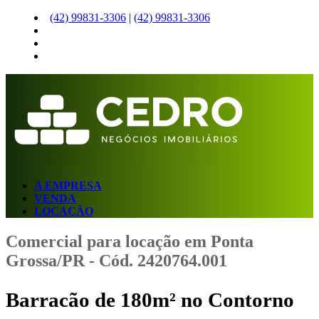
(42)
99831-3306
|
(42)
99831-3306
A EMPRESA
VENDA
LOCAÇÃO
Comercial para locação em Ponta
Grossa/PR - Cód. 2420764.001
Barracão de 180m² no Contorno