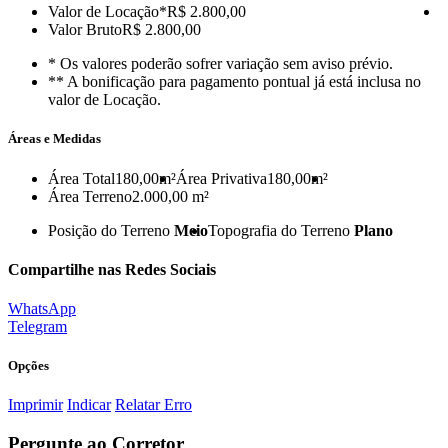
Valor de Locação
*R$ 2.800,00
Valor Bruto
R$ 2.800,00
* Os valores poderão sofrer variação sem aviso prévio.
** A bonificação para pagamento pontual já está inclusa no
valor de Locação.
Áreas e Medidas
Área Total
180,00m²
Área Privativa
180,00m²
Área Terreno
2.000,00 m²
Posição do Terreno
Meio
Topografia do Terreno
Plano
Compartilhe nas Redes Sociais
WhatsApp
Telegram
Opções
Imprimir
Indicar
Relatar Erro
Pergunte ao Corretor