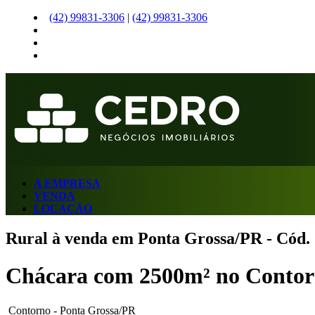
(42)
99831-3306
|
(42)
99831-3306
A EMPRESA
VENDA
LOCAÇÃO
Rural à venda em Ponta Grossa/PR - Cód.
Chácara com 2500m² no Conto
Contorno - Ponta Grossa/PR